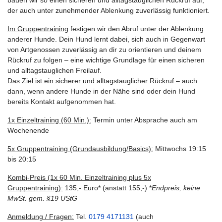
bauen wir so einen sicheren und alltagstauglichen Rückruf auf,
der auch unter zunehmender Ablenkung zuverlässig funktioniert.
Im Gruppentraining
festigen wir den Abruf unter der Ablenkung
anderer Hunde. Dein Hund lernt dabei, sich auch in Gegenwart
von Artgenossen zuverlässig an dir zu orientieren und deinem
Rückruf zu folgen – eine wichtige Grundlage für einen sicheren
und alltagstauglichen Freilauf.
Das Ziel ist ein sicherer und alltagstauglicher Rückruf
– auch
dann, wenn andere Hunde in der Nähe sind oder dein Hund
bereits Kontakt aufgenommen hat.
1x Einzeltraining (60 Min.):
Termin unter Absprache auch am
Wochenende
5x Gruppentraining (Grundausbildung/Basics):
Mittwochs 19:15
bis 20:15
Kombi-Preis (1x 60 Min. Einzeltraining plus 5x
Gruppentraining):
135,- Euro* (anstatt 155,-) *
Endpreis, keine
MwSt. gem. §19 UStG
Anmeldung / Fragen:
Tel.
0179 4171131
(auch