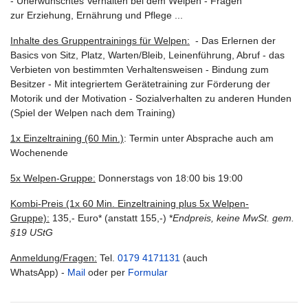
- Unerwünschtes Verhalten bei dem Welpen - Fragen
zur Erziehung, Ernährung und Pflege ...
Inhalte des Gruppentrainings für Welpen:
- Das Erlernen der
Basics von Sitz, Platz, Warten/Bleib, Leinenführung, Abruf - das
Verbieten von bestimmten Verhaltensweisen - Bindung zum
Besitzer - Mit integriertem Gerätetraining zur Förderung der
Motorik und der Motivation - Sozialverhalten zu anderen Hunden
(Spiel der Welpen nach dem Training)
1x Einzeltraining (60 Min.)
:
Termin unter Absprache auch am
Wochenende
5x Welpen-Gruppe:
Donnerstags von 18:00 bis 19:00
Kombi-Preis (1x 60 Min. Einzeltraining plus 5x Welpen-
Gruppe):
135,- Euro* (anstatt 155,-) *
Endpreis, keine MwSt. gem.
§19 UStG
Anmeldung/Fragen:
Tel.
0179 4171131
(auch
WhatsApp) -
Mail
oder per
Formular